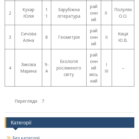
рай
Кухар
1
Зарубіжна
Полулях
2
онн
ІІ
Юлія
1
література
О.О.
ий
рай
Сичова
Киця
3
8
Геометрія
онн
ІІ
Аліна
Ю.В.
ий
рай
Екологія
онн
Зикова
9-
І
4
рослинного
ий
–
Марина
А
ІІІ
світу
місь
кий
Перегляди:
7
Категорії
Без категорії