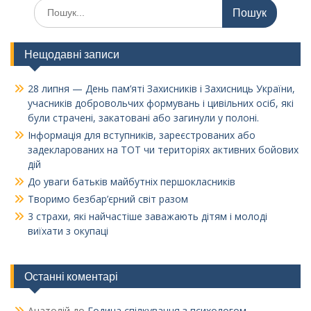
Шукати:
Нещодавні записи
28 липня — День пам’яті Захисників і Захисниць України,
учасників добровольчих формувань і цивільних осіб, які
були страчені, закатовані або загинули у полоні.
Інформація для вступників, зареєстрованих або
задекларованих на ТОТ чи територіях активних бойових
дій
До уваги батьків майбутніх першокласників
Творимо безбар’єрний світ разом
3 страхи, які найчастіше заважають дітям і молоді
виїхати з окупаці
Останні коментарі
Анатолій
до
Година спілкування з психологом