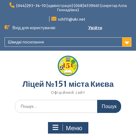
Перейти
(044)293-34-10 (адміністрація) (068)4539661 (секретар Алла
до
Геннадіївна)
вмісту
sch151@ukr.net
Вхід для користувачів:
Увійти
Швидкі посилання
Ліцей №151 міста Києва
Офіційний сайт
Шукати:
Меню