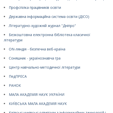
Профспілка працівників освіти
Державна інформаційна система освіти (ДІСО)
Літературно-художній журнал "Дніпро"
Безкоштовна електронна бібліотека класичної
літератури
ON-ляндія - безпечна веб-країна
Соняшник - українознавча гра
Центр навчально-методичної літератури
ПедПРЕСА
РАНОК
МАЛА АКАДЕМІЯ НАУК УКРАЇНИ
КИЇВСЬКА МАЛА АКАДЕМІЯ НАУК
Київські учнівські олімпіади з інформаційних технологій і