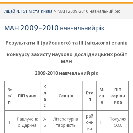
Ліцей №151 міста Києва
>
МАН 2009-2010 навчальний рік
МАН 2009-2010 навчальний рік
Результати ІІ (районного) та ІІІ (міського) етапів
конкурсу-захисту науково-дослідницьких робіт
МАН
2009-2010 навчальний рік
К
№
Мі
ПІП
л
Ета
з/
ПІП учня
Секція
сц
керівн
а
п
п
е
ика
с
рай
Павлученк
9-
Літературна
Полулях
1
онн
ІІ
о Дарина
Б
творчість
О.О.
ий