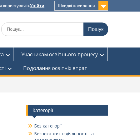
я користувачів:
Увійти
Швидкі посилання
Шукати:
ка
Учасникам освітнього процесу
сті
Подолання освітніх втрат
Категорії
Без категорії
Безпека життєдіяльності та