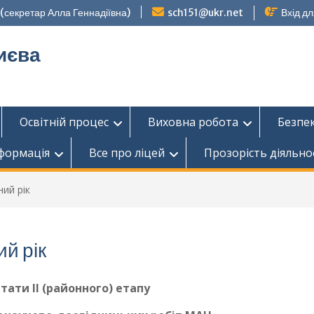
секретар Алла Геннадіївна)
sch151@ukr.net
Вхід дл
иєва
Освітній процес
Виховна робота
Безпе
нформація
Все про ліцей
Прозорість діяльно
ий рік
й рік
тати ІІ (районного) етапу