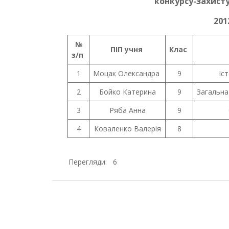
конкурсу-захист
201
№
ПІП учня
Клас
з/п
1
Моцак Олександра
9
Іс
2
Бойко Катерина
9
Загальна
3
Ряба Анна
9
4
Коваленко Валерія
8
Перегляди:
6