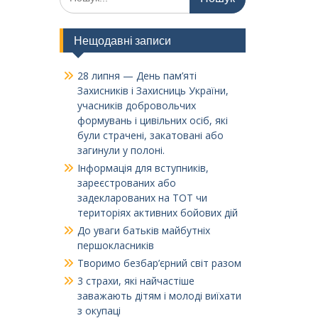
Нещодавні записи
28 липня — День пам’яті
Захисників і Захисниць України,
учасників добровольчих
формувань і цивільних осіб, які
були страчені, закатовані або
загинули у полоні.
Інформація для вступників,
зареєстрованих або
задекларованих на ТОТ чи
територіях активних бойових дій
До уваги батьків майбутніх
першокласників
Творимо безбар’єрний світ разом
3 страхи, які найчастіше
заважають дітям і молоді виїхати
з окупаці