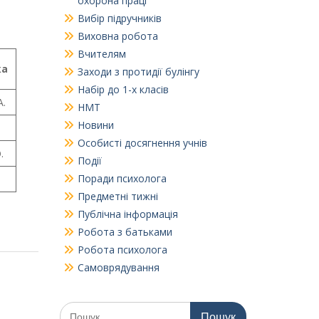
охорона праці
Вибір підручників
Виховна робота
Вчителям
ка
Заходи з протидії булінгу
Набір до 1-х класів
А.
НМТ
Новини
.
Особисті досягнення учнів
.
Події
Поради психолога
.
Предметні тижні
Публічна інформація
Робота з батьками
Робота психолога
Самоврядування
Шукати: