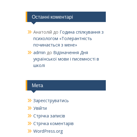
Останні коментарі
Анатолій
до
Година спілкування з
психологом «Толерантність
починається з мене»
admin
до
Відзначення Дня
української мови і писемності в
школі
Мета
Зареєструватись
Увійти
Стрічка записів
Стрічка коментарів
WordPress.org