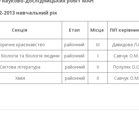
у науково-дослідницьких робіт МАН
2-2013 навчальний рік
Секція
Етап
Місце
ПІП керівни
торичне краєзнавство
районний
ІІІ
Давидова Л.
 біологія та біологія людини
районний
І
Савчук О.М
Світова література
районний
ІІ
Полулях О.О
Хімія
районний
ІІ
Савчук О.М