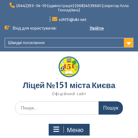
Перейти
(044)293-34-10 (адміністрація) (068)4539661 (секретар Алла
до
Геннадіївна)
вмісту
sch151@ukr.net
Вхід для користувачів:
Увійти
Швидкі посилання
Ліцей №151 міста Києва
Офіційний сайт
Шукати:
Меню