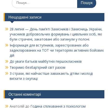
Нещодавні записи
28 липня — День пам’яті Захисників і Захисниць України,
учасників добровольчих формувань і цивільних осіб, які
були страчені, закатовані або загинули у полоні.
Інформація для вступників, зареєстрованих або
задекларованих на ТОТ чи територіях активних бойових
дій
До уваги батьків майбутніх першокласників
Творимо безбар’єрний світ разом
3 страхи, які найчастіше заважають дітям і молоді
виїхати з окупаці
Останні коментарі
Анатолій
до
Година спілкування з психологом