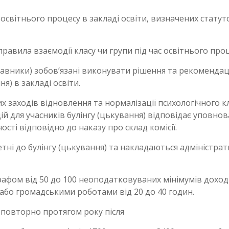
світнього процесу в закладі освіти, визначених статут
равила взаємодії класу чи групи під час освітнього проц
ставники) зобов’язані виконувати рішення та рекомендац
ня) в закладі освіти.
х заходів відновлення та нормалізації психологічного к
ій для учасників булінгу (цькування) відповідає уповно
ності відповідно до наказу про склад комісії.
етні до булінгу (цькування) та накладаються адміністрат
афом від 50 до 100 неоподатковуваних мінімумів доход
 або громадськими роботами від 20 до 40 годин.
 повторно протягом року після