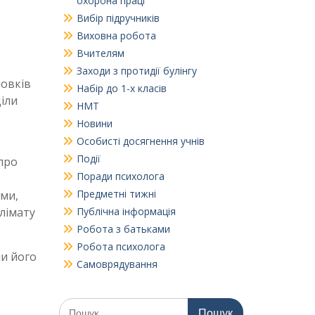
охорона праці
Вибір підручників
Виховна робота
Вчителям
Заходи з протидії булінгу
новків
Набір до 1-х класів
діли
НМТ
Новини
Особисті досягнення учнів
Події
 про
Поради психолога
Предметні тижні
ями,
клімату
Публічна інформація
Робота з батьками
Робота психолога
ли його
Самоврядування
Шукати: