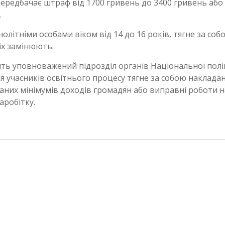
передбачає штраф від 1700 гривень до 3400 гривень або
.
олітніми особами віком від 14 до 16 років, тягне за соб
 їх замінюють.
ть уповноважений підрозділ органів Національної поліц
я учасників освітнього процесу тягне за собою наклада
аних мінімумів доходів громадян або виправні роботи н
аробітку.