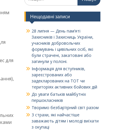
нням
Нещодавні записи
28 липня — День пам’яті
Захисників і Захисниць України,
для
учасників добровольчих
формувань і цивільних осіб, які
були страчені, закатовані або
ес для
загинули у полоні.
Інформація для вступників,
зареєстрованих або
ання),
задекларованих на ТОТ чи
територіях активних бойових дій
До уваги батьків майбутніх
першокласників
Творимо безбар’єрний світ разом
ільних
3 страхи, які найчастіше
заважають дітям і молоді виїхати
ьками
з окупаці