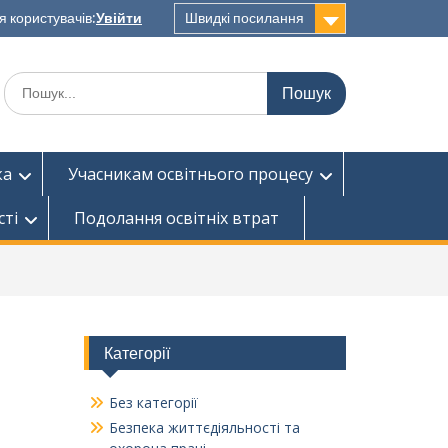
я користувачів:
Увійти
Швидкі посилання
Шукати:
ка
Учасникам освітнього процесу
сті
Подолання освітніх втрат
Категорії
Без категорії
Безпека життєдіяльності та