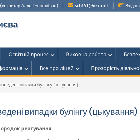
секретар Алла Геннадіївна)
sch151@ukr.net
Вхід дл
иєва
Освітній процес
Виховна робота
Безпе
нформація
Все про ліцей
Прозорість діяльно
оведені випадки булінгу (цькування)
едені випадки булінгу (цькування)
Порядок реагування