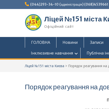
Перейти
(044)293-34-10 (адміністрація) (068)4539661 (
до
вмісту
Ліцей №151 міста К
Офіційний сайт
ГОЛОВНА
Новини
Записи
Інклюзивне навчання
Публічна і
Ліцей №151 міста Києва
>
Порядок реагування на д
Порядок реагування на дов