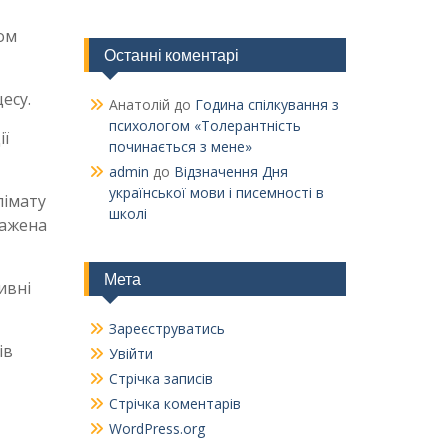
ом
Останні коментарі
есу.
Анатолій
до
Година спілкування з
психологом «Толерантність
ії
починається з мене»
admin
до
Відзначення Дня
української мови і писемності в
лімату
школі
важена
Мета
ивні
Зареєструватись
ів
Увійти
Стрічка записів
Стрічка коментарів
WordPress.org