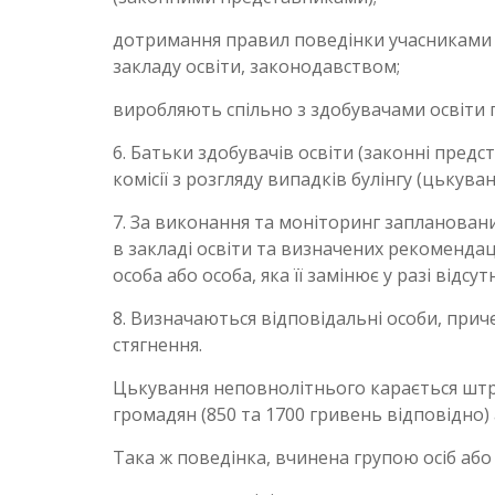
дотримання правил поведінки учасниками о
закладу освіти, законодавством;
виробляють спільно з здобувачами освіти п
6. Батьки здобувачів освіти (законні пред
комісії з розгляду випадків булінгу (цькуван
7. За виконання та моніторинг заплановани
в закладі освіти та визначених рекомендац
особа або особа, яка її замінює у разі відсут
8. Визначаються відповідальні особи, прич
стягнення.
Цькування неповнолітнього карається штр
громадян (850 та 1700 гривень відповідно)
Така ж поведінка, вчинена групою осіб або