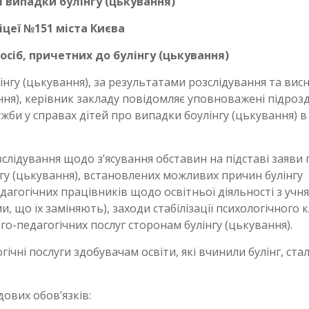
і випадки булінгу (цькування)
ліцеї №151 міста Києва
осіб, причетних до булінгу (цькування)
інгу (цькування), за результатами розслідування та вис
ання), керівник закладу повідомляє уповноважені підроз
ужби у справах дітей про випадки боулінгу (цькування) в
зслідування щодо з’ясування обставин на підставі заяви
інгу (цькування), встановлених можливих причин булінгу
дагогічних працівників щодо освітньої діяльності з учн
, що їх заміняють), заходи стабілізації психологічного 
го-педагогічних послуг сторонам булінгу (цькування).
гічні послуги здобувачам освіти, які вчинили булінг, ста
дових обов’язків: