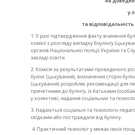
на доведен
у 
та відповідальність 
1. У разі підтвердження факту вчинення бул
комісії з розгляду випадку боулінгу (цькув
органів Національної поліції України та Cл
закладі освіти.
2. Комісія за результатами проведеного ро
булінг (цькування), визначених сторін бул
(цькування) розробляє рекомендації для пе
причетними до булінгу, їх батьками (особами
у колективі, надання соціальних та психоло
3. Надаються соціальні та психолого-педаго
свідками або постраждали від булінгу.
4. Практичний психолог у межах своїх поса