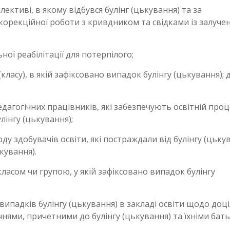
лективі, в якому відбувся булінг (цькування) та за
корекційної роботи з кривдником та свідками із залуче
ної реабілітації для потерпілого;
класу), в якій зафіксовано випадок булінгу (цькування); 
дагогічних працівників, які забезпечують освітній проц
улінгу (цькування);
у здобувачів освіти, які постраждали від булінгу (цькув
кування).
класом чи групою, у якій зафіксовано випадок булінгу
випадків булінгу (цькування) в закладі освіти щодо доц
учнями, причетними до булінгу (цькування) та їхніми бат