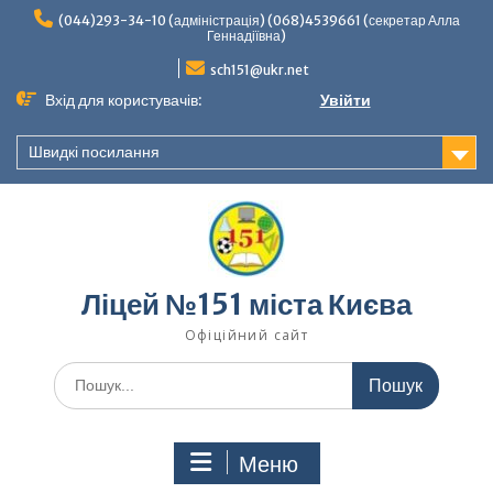
Перейти
(044)293-34-10 (адміністрація) (068)4539661 (секретар Алла
до
Геннадіївна)
вмісту
sch151@ukr.net
Вхід для користувачів:
Увійти
Швидкі посилання
Ліцей №151 міста Києва
Офіційний сайт
Шукати:
Меню