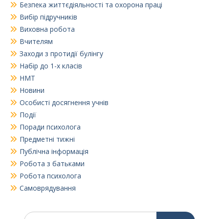
Безпека життєдіяльності та охорона праці
Вибір підручників
Виховна робота
Вчителям
Заходи з протидії булінгу
Набір до 1-х класів
НМТ
Новини
Особисті досягнення учнів
Події
Поради психолога
Предметні тижні
Публічна інформація
Робота з батьками
Робота психолога
Самоврядування
Шукати: