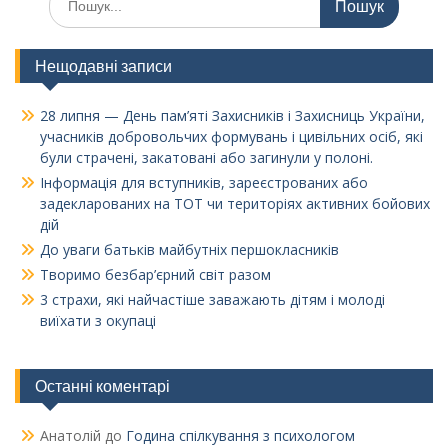
Нещодавні записи
28 липня — День пам’яті Захисників і Захисниць України,
учасників добровольчих формувань і цивільних осіб, які
були страчені, закатовані або загинули у полоні.
Інформація для вступників, зареєстрованих або
задекларованих на ТОТ чи територіях активних бойових
дій
До уваги батьків майбутніх першокласників
Творимо безбар’єрний світ разом
3 страхи, які найчастіше заважають дітям і молоді
виїхати з окупаці
Останні коментарі
Анатолій
до
Година спілкування з психологом