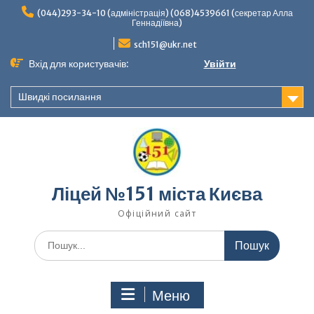
Перейти
(044)293-34-10 (адміністрація) (068)4539661 (секретар Алла
до
Геннадіївна)
вмісту
sch151@ukr.net
Вхід для користувачів:
Увійти
Швидкі посилання
Ліцей №151 міста Києва
Офіційний сайт
Шукати:
Меню