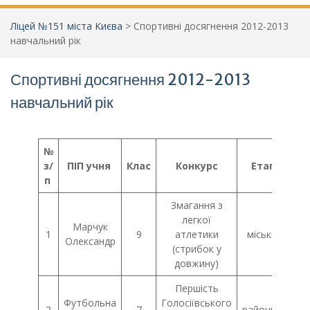
Ліцей №151 міста Києва
>
Спортивні досягнення 2012-2013
навчальний рік
Спортивні досягнення 2012-2013
навчальний рік
№
з/
ПІП учня
Клас
Конкурс
Етап
М
п
Змагання з
легкої
Марчук
1
9
атлетики
міський
Олександр
(стрибок у
довжину)
Першість
Футбольна
Голосіївського
2
7
районний