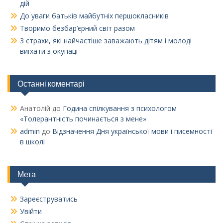
дій
До уваги батьків майбутніх першокласників
Творимо безбар’єрний світ разом
3 страхи, які найчастіше заважають дітям і молоді
виїхати з окупаці
Останні коментарі
Анатолій
до
Година спілкування з психологом
«Толерантність починається з мене»
admin
до
Відзначення Дня української мови і писемності
в школі
Мета
Зареєструватись
Увійти