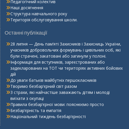
Педагогічний колектив
Наші досягнення
Структура навчального року
Територія обслуговування школи.
Останні публікації
28 липня — День пам’яті Захисників і Захисниць України,
учасників добровольчих формувань і цивільних осіб, які
були страчені, закатовані або загинули у полоні.
Інформація для вступників, зареєстрованих або
задекларованих на ТОТ чи територіях активних бойових
дій
До уваги батьків майбутніх першокласників
Творимо безбар’єрний світ разом
3 страхи, які найчастіше заважають дітям і молоді
виїхати з окупаці
Правила безбар’єрної мови: пояснюємо просто
Безбар’єрність та емпатія
Національний тиждень безбар’єрності