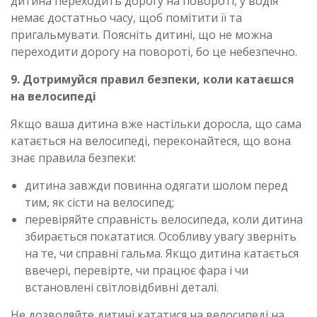
дитина переходить дорогу на повороті, у водія
немає достатньо часу, щоб помітити її та
пригальмувати. Поясніть дитині, що не можна
переходити дорогу на повороті, бо це небезпечно.
9. Дотримуйся правил безпеки, коли катаєшся
на велосипеді
Якщо ваша дитина вже настільки доросла, що сама
катається на велосипеді, переконайтеся, що вона
знає правила безпеки:
дитина завжди повинна одягати шолом перед
тим, як сісти на велосипед;
перевіряйте справність велосипеда, коли дитина
збирається покататися. Особливу увагу зверніть
на те, чи справні гальма. Якщо дитина катається
ввечері, перевірте, чи працює фара і чи
встановлені світловідбивні деталі.
Не дозволяйте дитині кататися на велосипеді на