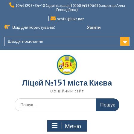
Перейти
(044)293-34-10 (адміністрація) (068)4539661 (секретар Алла
до
Геннадіївна)
вмісту
sch151@ukr.net
Вхід для користувачів:
Увійти
Швидкі посилання
Ліцей №151 міста Києва
Офіційний сайт
Шукати:
Меню