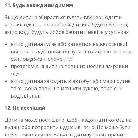
11. Будь завжди видимим
Якщо дитина збирається гуляти ввечері, одягти
чорний одяг — погана ідея. Дитина буде в безпеці,
якщо водії будуть добре бачити її навіть у сутінках:
якщо дитина гуляє або катається на велосипеді
ввечері, її одяг повинен бути світлим або містити
світловідбивні елементи;
протягом дня дитина повинна носити яскравий
одяг;
якщо дитина заходить в автобус або маршрутне
таксі, вона повинна махнути рукою, подаючи
водієві знак.
12. Не поспішай
Дитина може поспішати, щоб наздогнати когось на
вулиці або потрапити кудись вчасно. Це може бути
небезпечно для неї. Навчіть дитину таких правил: