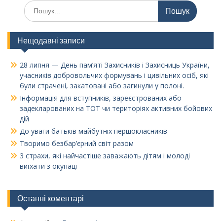
Шукати:
Нещодавні записи
28 липня — День пам’яті Захисників і Захисниць України,
учасників добровольчих формувань і цивільних осіб, які
були страчені, закатовані або загинули у полоні.
Інформація для вступників, зареєстрованих або
задекларованих на ТОТ чи територіях активних бойових
дій
До уваги батьків майбутніх першокласників
Творимо безбар’єрний світ разом
3 страхи, які найчастіше заважають дітям і молоді
виїхати з окупаці
Останні коментарі