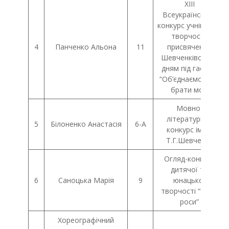
ХІІI
Всеукраїнський
конкурс учнівської
творчості,
4
Панченко Альона
11
присвячений
Шевченківським
дням під гаслом
“Об’єднаємося ж,
брати мої”
Мовно-
літературний
5
Білоненко Анастасія
6-А
конкурс імені
Т.Г.Шевченка
Огляд-конкурс
дитячої та
6
Саноцька Марія
9
юнацької
творчості “Чисті
роси”
Хореографічний