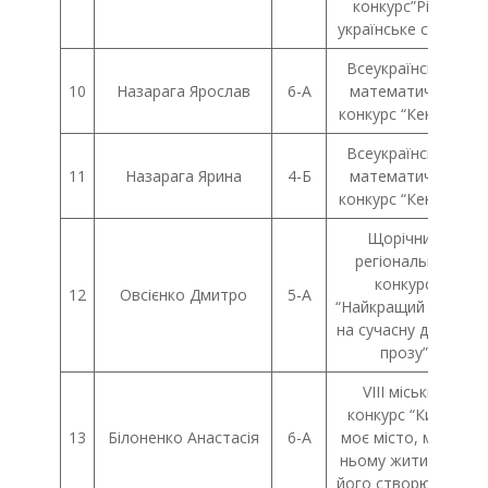
конкурс”Рідне
українське слово”
Всеукраїнський
10
Назарага Ярослав
6-А
математичний
конкурс “Кенгуру”
Всеукраїнський
11
Назарага Ярина
4-Б
математичний
конкурс “Кенгуру”
Щорічний
регіональний
конкурс
12
Овсієнко Дмитро
5-А
“Найкращий відгук
на сучасну дитячу
прозу”
VIII міський
конкурс “Київ –
13
Білоненко Анастасія
6-А
моє місто, мені в
ньому жити, мені
його створювати”