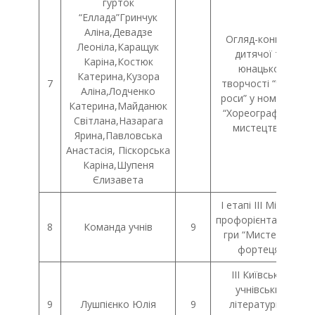
гурток
“Еллада”Гринчук
Аліна,Девадзе
Огляд-конкурс
Леоніла,Каращук
дитячої та
Каріна,Костюк
юнацької
Катерина,Кузора
7
творчості “Чисті
Аліна,Лодченко
роси” у номінації
Катерина,Майданюк
“Хореографічне
Світлана,Назарага
мистецтво”
Ярина,Павловська
Анастасія, Піскорська
Каріна,Шупеня
Єлизавета
І етапі ІІІ Міської
профорієнтаційної
8
Команда учнів
9
гри “Мистецька
фортеця”
ІІІ Київський
учнівський
9
Лушпієнко Юлія
9
літературний