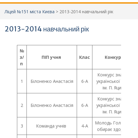
Ліцей №151 міста Києва
>
2013-2014 навчальний рік
2013-2014 навчальний рік
№
з/
ПІП учня
Клас
Конкурс
п
Конкурс знавців
1
Білоненко Анастасія
6-А
української мови
ім. П. Яцика
Конкурс знавців
2
Білоненко Анастасія
6-А
української мови
ім. П. Яцика
Молодь Голосієва
3
Команда учнів
4-А
обирає здоров’я