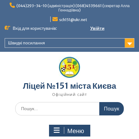
Перейти
(044)293-34-10 (адміністрація) (068)4539661 (секретар Алла
до
Геннадіївна)
вмісту
sch151@ukr.net
Вхід для користувачів:
Увійти
Швидкі посилання
Ліцей №151 міста Києва
Офіційний сайт
Шукати:
Меню