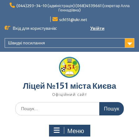
Перейти
(044)293-34-10 (адміністрація) (068)4539661 (секретар Алла
до
Геннадіївна)
вмісту
sch151@ukr.net
Вхід для користувачів:
Увійти
Швидкі посилання
Ліцей №151 міста Києва
Офіційний сайт
Шукати:
Меню