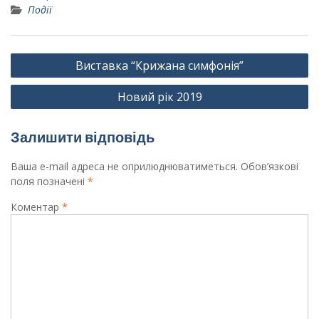
Події
Навігація
Виставка “Крижана симфонія”
записів
Новий рік 2019
Залишити відповідь
Ваша e-mail адреса не оприлюднюватиметься.
Обов’язкові
поля позначені
*
Коментар
*