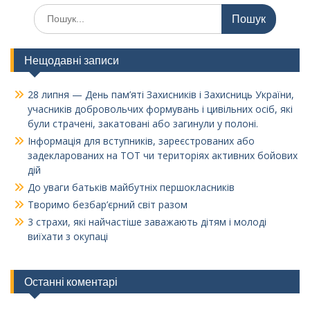
Шукати:
Нещодавні записи
28 липня — День пам’яті Захисників і Захисниць України,
учасників добровольчих формувань і цивільних осіб, які
були страчені, закатовані або загинули у полоні.
Інформація для вступників, зареєстрованих або
задекларованих на ТОТ чи територіях активних бойових
дій
До уваги батьків майбутніх першокласників
Творимо безбар’єрний світ разом
3 страхи, які найчастіше заважають дітям і молоді
виїхати з окупаці
Останні коментарі