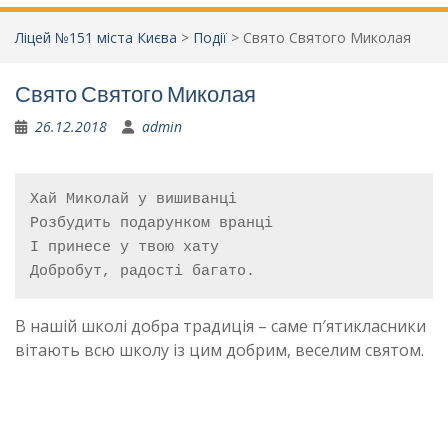
Ліцей №151 міста Києва
>
Події
>
Свято Святого Миколая
Свято Святого Миколая
26.12.2018
admin
Хай Миколай у вишиванці

Розбудить подарунком вранці

І принесе у твою хату

Добробут, радості багато.
В нашій школі добра традиція – саме п′ятикласники
вітають всю школу із цим добрим, веселим святом.