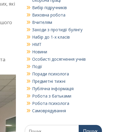
охорона праці
их, які
Вибір підручників
Виховна робота
ашого
Вчителям
Заходи з протидії булінгу
Набір до 1-х класів
НМТ
Новини
 та
Особисті досягнення учнів
Події
Поради психолога
Предметні тижні
Публічна інформація
Робота з батьками
Робота психолога
Самоврядування
Шукати: