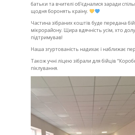
батьки та вчителі об’єдналися заради спіл
щодня боронять країну.
Частина зібраних коштів буде передана бій
мікрорайону. Щира вдячність усім, хто дол
підтримував!
Наша згуртованість надихає і наближає пе
Також учні ліцею зібрали для бійців “Коробк
піклування.