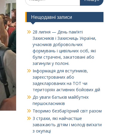
Нещодавні записи
28 липня — День пам’яті
Захисників і Захисниць України,
учасників добровольчих
формувань і цивільних осіб, які
були страчені, закатовані або
загинули у полоні.
Інформація для вступників,
зареєстрованих або
задекларованих на ТОТ чи
територіях активних бойових дій
До уваги батьків майбутніх
першокласників
Творимо безбар’єрний світ разом
3 страхи, які найчастіше
заважають дітям і молоді виїхати
з окупаці