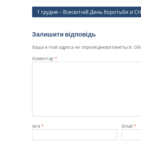
Навігація
1 грудня – Всесвітній День боротьби зі С
записів
Залишити відповідь
Ваша e-mail адреса не оприлюднюватиметься.
Обо
Коментар
*
Ім'я
*
Email
*