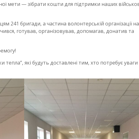
ьної мети — зібрати кошти для підтримки наших військов
цям 241 бригади, а частина волонтерській організації н
учився, готував, організовував, допомагав, донатив та
ремогу!
и тепла”, які будуть доставлені тим, хто потребує уваги