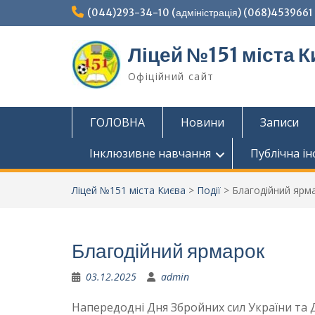
Перейти
(044)293-34-10 (адміністрація) (068)4539661 (
до
вмісту
Ліцей №151 міста К
Офіційний сайт
ГОЛОВНА
Новини
Записи
Інклюзивне навчання
Публічна і
Ліцей №151 міста Києва
>
Події
>
Благодійний ярм
Благодійний ярмарок
03.12.2025
admin
Напередодні Дня Збройних сил України та Дн