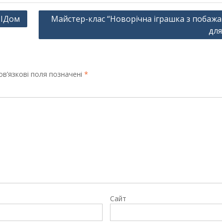
НІДом
Майстер-клас “Новорічна іграшка з побаж
для
в’язкові поля позначені
*
Сайт