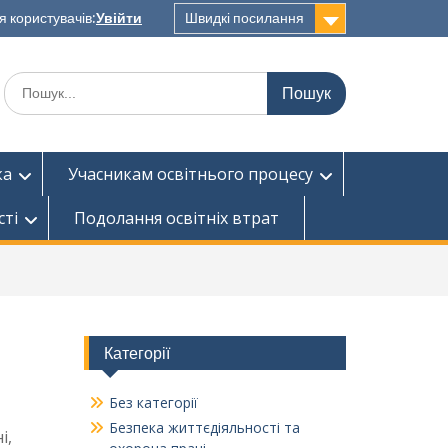
я користувачів:
Увійти
Швидкі посилання
Шукати:
ка
Учасникам освітнього процесу
сті
Подолання освітніх втрат
Категорії
Без категорії
Безпека життєдіяльності та
і,