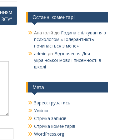
анням
Останні коментарі
 ЗСУ”
Анатолій
до
Година спілкування з
психологом «Толерантність
починається з мене»
admin
до
Відзначення Дня
української мови і писемності в
школі
Мета
Зареєструватись
Увійти
Стрічка записів
Стрічка коментарів
WordPress.org