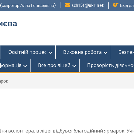
секретар Алла Геннадіївна)
sch151@ukr.net
Вхід дл
иєва
Освітній процес
Виховна робота
Безпе
нформація
Все про ліцей
Прозорість діяльно
арок
я волонтера, в ліцеї відбувся благодійний ярмарок. Учн