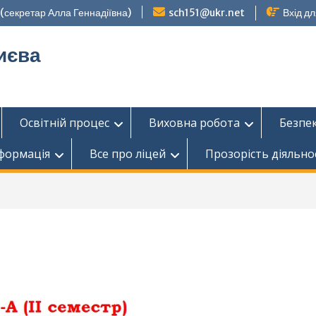
секретар Алла Геннадіївна)
sch151@ukr.net
Вхід дл
иєва
Освітній процес
Виховна робота
Безпе
нформація
Все про ліцей
Прозорість діяльно