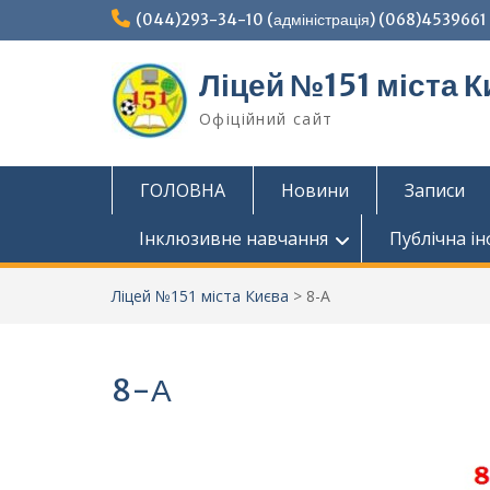
Перейти
(044)293-34-10 (адміністрація) (068)4539661 (
до
вмісту
Ліцей №151 міста К
Офіційний сайт
ГОЛОВНА
Новини
Записи
Інклюзивне навчання
Публічна і
Ліцей №151 міста Києва
>
8-А
8-А