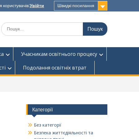
я користувачів:
Увійти
Швидкі посилання
Шукати:
ка
Учасникам освітнього процесу
сті
Подолання освітніх втрат
Категорії
Без категорії
Безпека життєдіяльності та