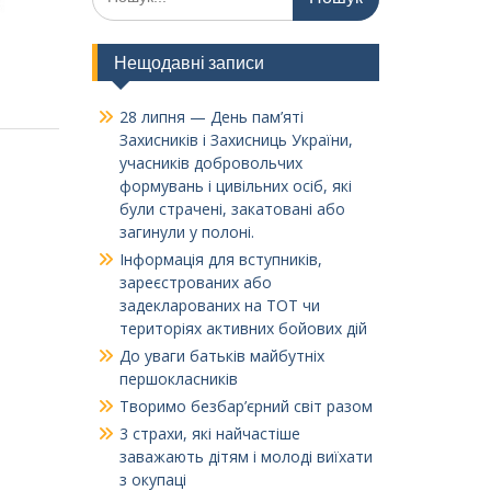
Нещодавні записи
28 липня — День пам’яті
Захисників і Захисниць України,
учасників добровольчих
формувань і цивільних осіб, які
були страчені, закатовані або
загинули у полоні.
Інформація для вступників,
зареєстрованих або
задекларованих на ТОТ чи
територіях активних бойових дій
До уваги батьків майбутніх
першокласників
Творимо безбар’єрний світ разом
3 страхи, які найчастіше
заважають дітям і молоді виїхати
з окупаці