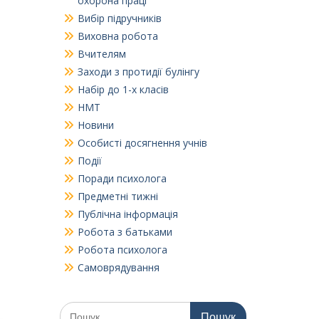
охорона праці
Вибір підручників
Виховна робота
Вчителям
Заходи з протидії булінгу
Набір до 1-х класів
НМТ
Новини
Особисті досягнення учнів
Події
Поради психолога
Предметні тижні
Публічна інформація
Робота з батьками
Робота психолога
Самоврядування
Шукати: