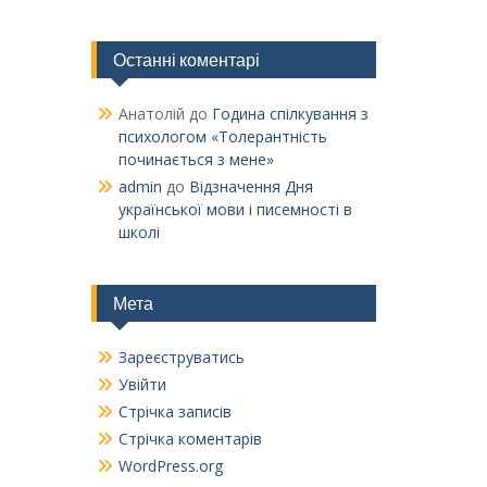
Останні коментарі
Анатолій
до
Година спілкування з
психологом «Толерантність
починається з мене»
admin
до
Відзначення Дня
української мови і писемності в
школі
Мета
Зареєструватись
Увійти
Стрічка записів
Стрічка коментарів
WordPress.org