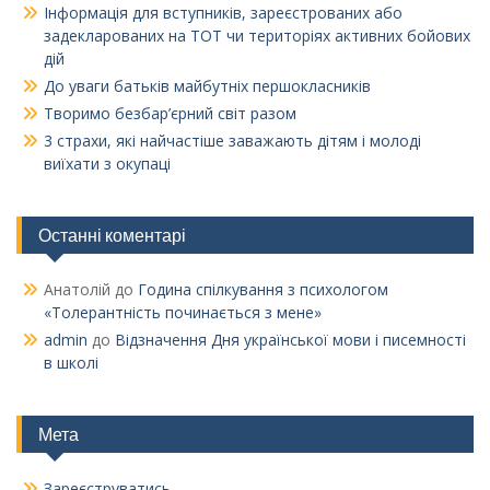
Інформація для вступників, зареєстрованих або
задекларованих на ТОТ чи територіях активних бойових
дій
До уваги батьків майбутніх першокласників
Творимо безбар’єрний світ разом
3 страхи, які найчастіше заважають дітям і молоді
виїхати з окупаці
Останні коментарі
Анатолій
до
Година спілкування з психологом
«Толерантність починається з мене»
admin
до
Відзначення Дня української мови і писемності
в школі
Мета
Зареєструватись