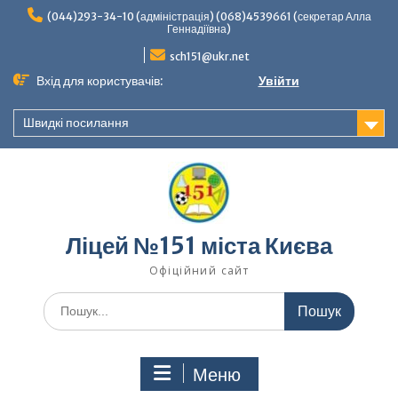
Перейти
(044)293-34-10 (адміністрація) (068)4539661 (секретар Алла
до
Геннадіївна)
вмісту
sch151@ukr.net
Вхід для користувачів:
Увійти
Швидкі посилання
Ліцей №151 міста Києва
Офіційний сайт
Шукати:
Меню