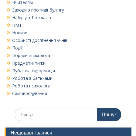
Вчителям
Заходи з протидії булінгу
Набір до 1-х класів
НМТ
Новини
Особисті досягнення учнів
Події
Поради психолога
Предметні тижні
Публічна інформація
Робота з батьками
Робота психолога
Самоврядування
Шукати:
Нещодавні записи