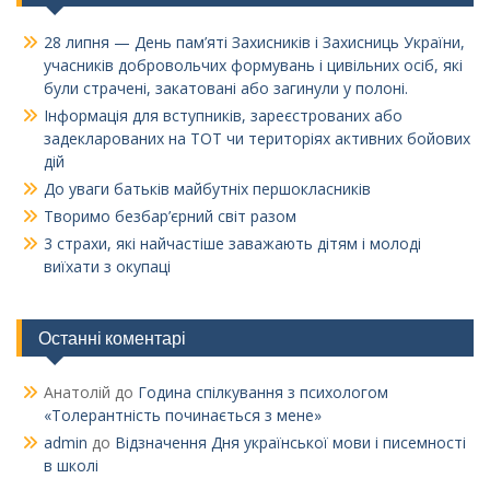
28 липня — День пам’яті Захисників і Захисниць України,
учасників добровольчих формувань і цивільних осіб, які
були страчені, закатовані або загинули у полоні.
Інформація для вступників, зареєстрованих або
задекларованих на ТОТ чи територіях активних бойових
дій
До уваги батьків майбутніх першокласників
Творимо безбар’єрний світ разом
3 страхи, які найчастіше заважають дітям і молоді
виїхати з окупаці
Останні коментарі
Анатолій
до
Година спілкування з психологом
«Толерантність починається з мене»
admin
до
Відзначення Дня української мови і писемності
в школі