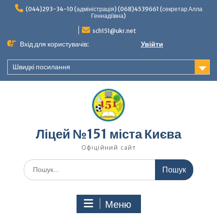
Перейти
(044)293-34-10 (адміністрація) (068)4539661 (секретар Алла
до
Геннадіївна)
вмісту
sch151@ukr.net
Вхід для користувачів:
Увійти
Швидкі посилання
Ліцей №151 міста Києва
Офіційний сайт
Шукати:
Меню