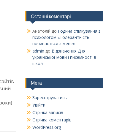
Останні коментарі
Анатолій
до
Година спілкування з
психологом «Толерантність
починається з мене»
admin
до
Відзначення Дня
української мови і писемності в
школі
сайтів
Мета
овний
Зареєструватись
роки)
Увійти
Стрічка записів
Стрічка коментарів
WordPress.org