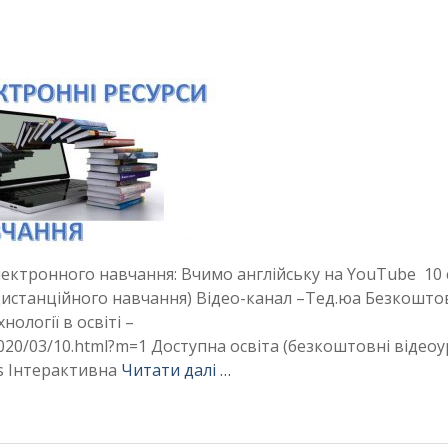
електронного навчання: Вчимо англійську на YouTube 10 
дистанційного навчання) Відео-канал –Тед.юа Безкошт
нології в освіті –
020/03/10.html?m=1 Доступна освіта (безкоштовні відеоу
ons Інтерактивна
Читати далі …