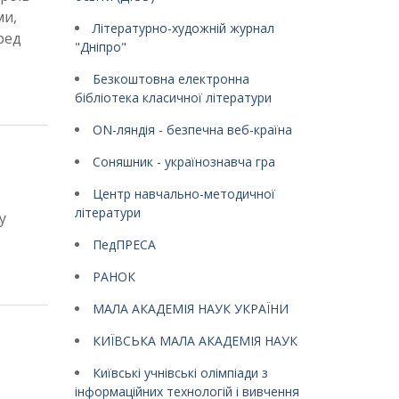
ми,
Літературно-художній журнал
ред
"Дніпро"
Безкоштовна електронна
бібліотека класичної літератури
ON-ляндія - безпечна веб-країна
Соняшник - українознавча гра
Центр навчально-методичної
літератури
у
ПедПРЕСА
РАНОК
МАЛА АКАДЕМІЯ НАУК УКРАЇНИ
КИЇВСЬКА МАЛА АКАДЕМІЯ НАУК
Київські учнівські олімпіади з
інформаційних технологій і вивчення