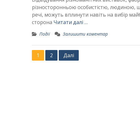
різносторонньою особистістю, людиною, що з
речі, можуть вплинути навіть на вибір майб
сторона
Читати далі …
Події
Залишити коментар
Пагінація
1
2
Далі
записів