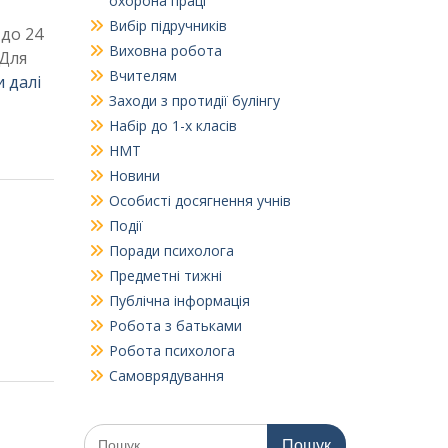
охорона праці
Вибір підручників
 до 24
Виховна робота
:Для
Вчителям
 далі
Заходи з протидії булінгу
Набір до 1-х класів
НМТ
Новини
Особисті досягнення учнів
Події
Поради психолога
Предметні тижні
Публічна інформація
Робота з батьками
Робота психолога
Самоврядування
Шукати: