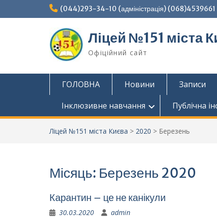
Перейти
(044)293-34-10 (адміністрація) (068)4539661 (
до
вмісту
Ліцей №151 міста К
Офіційний сайт
ГОЛОВНА
Новини
Записи
Інклюзивне навчання
Публічна і
Ліцей №151 міста Києва
>
2020
>
Березень
Місяць:
Березень 2020
Карантин – це не канікули
30.03.2020
admin