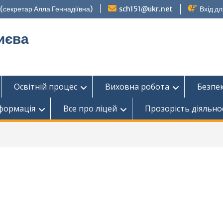
секретар Алла Геннадіївна)
sch151@ukr.net
Вхід дл
иєва
Освітній процес
Виховна робота
Безпе
нформація
Все про ліцей
Прозорість діяльно