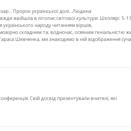
зар… Пророк української долі…Людина
жди ввійшла в літопис світової культури. Школярі 5-1
я українського народу читанням віршів,
овірно складним та, водночас, осяяним геніальністю ж
Тараса Шевченка, ми знаходимо в ній відображення суча
онференція. Свій досвід презентували вчителі, які
.