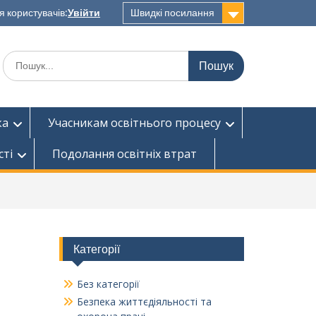
я користувачів:
Увійти
Швидкі посилання
Шукати:
ка
Учасникам освітнього процесу
сті
Подолання освітніх втрат
Категорії
Без категорії
Безпека життєдіяльності та