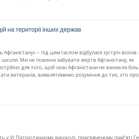
ій на території інших держав
ль Афганістану» – під цим гаслом відбулася зустріч воїнів-
 школи. Ми не повинні забувати жертв Афганістану, як
е потрібно для того, щоб нові Афганістани не виникли біл
тати ветеранів, виявлятимемо розуміння до тих, хто п
ть у VІ Патріотичному вишколі, присвяченому пам”яті Г