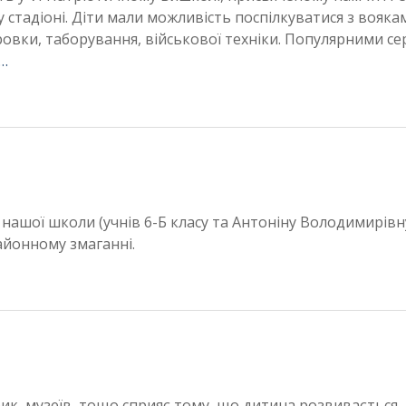
стадіоні. Діти мали можливість поспілкуватися з вояка
ровки, таборування, військової техніки. Популярними се
 …
нашої школи (учнів 6-Б класу та Антоніну Володимирівн
айонному змаганні.
рик, музеїв, тощо сприяє тому, що дитина розвивається