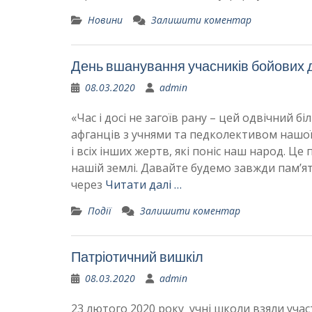
Новини
Залишити коментар
День вшанування учасників бойових д
08.03.2020
admin
«Час і досі не загоїв рану – цей одвічний бі
афганців з учнями та педколективом нашої
і всіх інших жертв, які поніс наш народ. Ц
нашій землі. Давайте будемо завжди пам’я
через
Читати далі …
Події
Залишити коментар
Патріотичний вишкіл
08.03.2020
admin
23 лютого 2020 року учні школи взяли учас