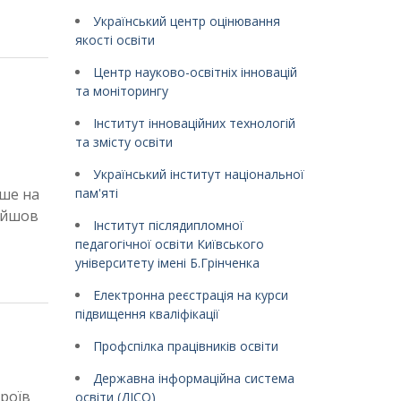
Український центр оцінювання
якості освіти
Центр науково-освітніх інновацій
та моніторингу
Інститут інноваційних технологій
та змісту освіти
Український інститут національної
ьше на
пам'яті
ройшов
Інститут післядипломної
педагогічної освіти Київського
університету імені Б.Грінченка
Електронна реєстрація на курси
підвищення кваліфікації
Профспілка працівників освіти
Державна інформаційна система
ероїв
освіти (ДІСО)