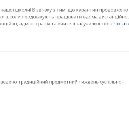
і нашої школи! В зв’язку з тим, що карантин продовжено
і нашої школи продовжують працювати вдома дистанційно
ційно, адміністрація та вчителі залучили кожен
Читати
роведено традиційний предметний тиждень суспільно-