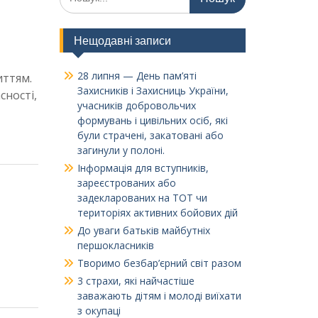
Нещодавні записи
1
28 липня — День пам’яті
иттям.
Захисників і Захисниць України,
сності,
учасників добровольчих
формувань і цивільних осіб, які
були страчені, закатовані або
загинули у полоні.
Інформація для вступників,
зареєстрованих або
задекларованих на ТОТ чи
територіях активних бойових дій
До уваги батьків майбутніх
першокласників
Творимо безбар’єрний світ разом
3 страхи, які найчастіше
заважають дітям і молоді виїхати
з окупаці