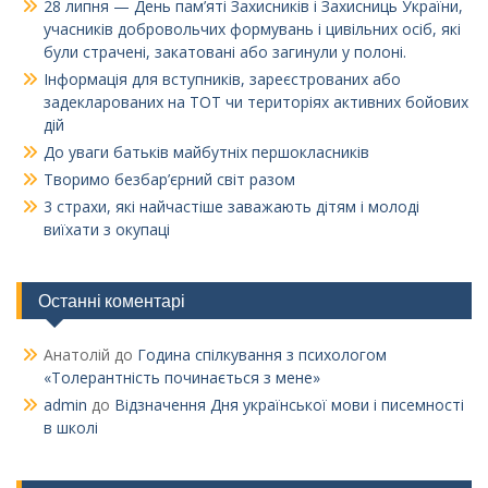
28 липня — День пам’яті Захисників і Захисниць України,
учасників добровольчих формувань і цивільних осіб, які
були страчені, закатовані або загинули у полоні.
Інформація для вступників, зареєстрованих або
задекларованих на ТОТ чи територіях активних бойових
дій
До уваги батьків майбутніх першокласників
Творимо безбар’єрний світ разом
3 страхи, які найчастіше заважають дітям і молоді
виїхати з окупаці
Останні коментарі
Анатолій
до
Година спілкування з психологом
«Толерантність починається з мене»
admin
до
Відзначення Дня української мови і писемності
в школі