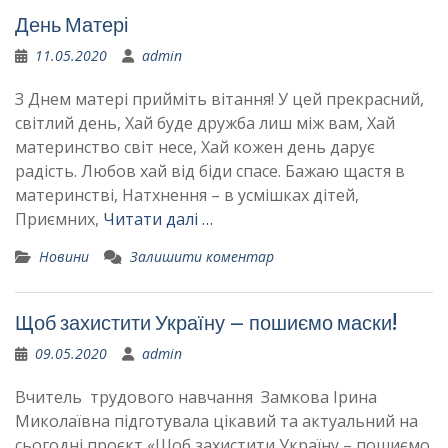
День Матері
11.05.2020
admin
З Днем матері прийміть вітання! У цей прекрасний,
світлий день, Хай буде дружба лиш між вам, Хай
материнство світ несе, Хай кожен день дарує
радість. Любов хай від біди спасе. Бажаю щастя в
материнстві, Натхнення – в усмішках дітей,
Приємних,
Читати далі …
Новини
Залишити коментар
Щоб захистити Україну – пошиємо маски!
09.05.2020
admin
Вчитель трудового навчання Замкова Ірина
Миколаївна підготувала цікавий та актуальний на
сьогодні проєкт «Щоб захистити Україну – пошиємо