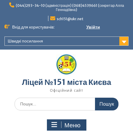
Перейти
(044)293-34-10 (адміністрація) (068)4539661 (секретар Алла
до
Геннадіївна)
вмісту
sch151@ukr.net
Вхід для користувачів:
Увійти
Швидкі посилання
Ліцей №151 міста Києва
Офіційний сайт
Шукати:
Меню