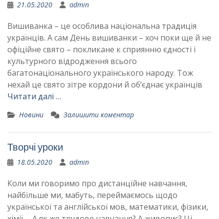
21.05.2020
admin
Вишиванка – це особлива національна традиція
українців. А сам День вишиванки – хоч поки ще й не
офіційне свято – покликане к сприянню єдності і
культурного відродження всього
багатонаціонального українського народу. Тож
нехай це свято зітре кордони й об’єднає українців
Читати далі …
Новини
Залишити коментар
Творчі уроки
18.05.2020
admin
Коли ми говоримо про дистанційне навчання,
найбільше ми, мабуть, переймаємось щодо
української та англійської мов, математики, фізики,
хімії… А як же трудове навчання? А живопис? Ці