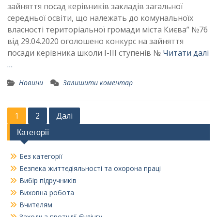
зайняття посад керівників закладів загальної
середньої освіти, що належать до комунальноїх
власності територіальної громади міста Києва” №76
від 29.04.2020 оголошено конкурс на зайняття
посади керівника школи І-ІІІ ступенів №
Читати далі
…
Новини
Залишити коментар
Пагінація
1
2
Далі
записів
Категорії
Без категорії
Безпека життєдіяльності та охорона праці
Вибір підручників
Виховна робота
Вчителям
Заходи з протидії булінгу