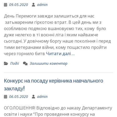
09.05.2020
admin
День Перемоги завжди залишиться для нас
затьмареним гіркотою втрат. В цей день ми з
особливою подякою вшановуємо тих, кому було
дуже нелегко в ті воєнні літа і яким найважче
сьогодні. У довічному боргу наше покоління і перед
тими ветеранами війни, кому пощастило пройти
через горнило битв
Читати далі …
Події
Залишити коментар
Конкурс на посаду керівника навчального
закладу!
06.05.2020
admin
ОГОЛОШЕННЯ! Відповідно до наказу Департаменту
освіти і науки “Про проведення конкурсу на