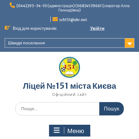
Перейти
(044)293-34-10 (адміністрація) (068)4539661 (секретар Алла
до
Геннадіївна)
вмісту
sch151@ukr.net
Вхід для користувачів:
Увійти
Швидкі посилання
Ліцей №151 міста Києва
Офіційний сайт
Шукати:
Меню