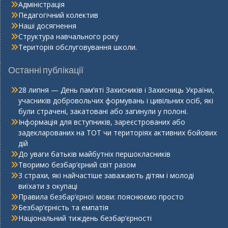
Адміністрація
Педагогічний колектив
Наші досягнення
Структура навчального року
Територія обслуговування школи.
Останні публікації
28 липня — День пам’яті Захисників і Захисниць України,
учасників добровольчих формувань і цивільних осіб, які
були страчені, закатовані або загинули у полоні.
Інформація для вступників, зареєстрованих або
задекларованих на ТОТ чи територіях активних бойових
дій
До уваги батьків майбутніх першокласників
Творимо безбар’єрний світ разом
3 страхи, які найчастіше заважають дітям і молоді
виїхати з окупаці
Правила безбар’єрної мови: пояснюємо просто
Безбар’єрність та емпатія
Національний тиждень безбар’єрності