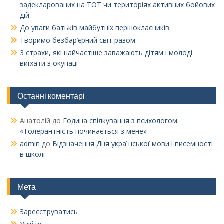
задекларованих на ТОТ чи територіях активних бойових
дій
До уваги батьків майбутніх першокласників
Творимо безбар’єрний світ разом
3 страхи, які найчастіше заважають дітям і молоді
виїхати з окупаці
Останні коментарі
Анатолій
до
Година спілкування з психологом
«Толерантність починається з мене»
admin
до
Відзначення Дня української мови і писемності
в школі
Мета
Зареєструватись