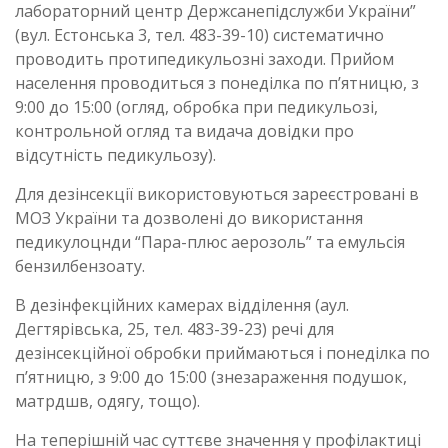
лабораторний центр Держсанепідслужби України”
(вул. Естонська 3, тел. 483-39-10) систематично
проводить протипедикульозні заходи. Прийом
населення проводиться з понеділка по п’ятницю, з
9:00 до 15:00 (огляд, обробка при педикульозі,
контрольной огляд та видача довідки про
відсутність педикульозу).
Для дезінсекції використовуються зареєстровані в
МОЗ України та дозволені до використання
педикулоцнди “Пара-плюс аерозоль” та емульсія
бензилбензоату.
В дезінфекційних камерах відділення (аул.
Дегтярівська, 25, тел. 483-39-23) речі для
дезінсекційної обробки приймаються і понеділка по
п’ятницю, з 9:00 до 15:00 (знезараження подушок,
матрдшв, одягу, тощо).
На теперішній час суттєве значення у профілактиці