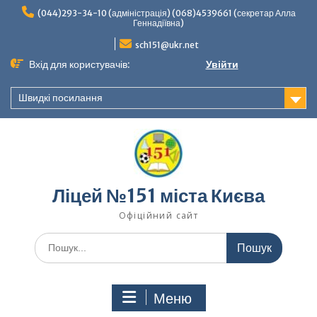
Перейти
(044)293-34-10 (адміністрація) (068)4539661 (секретар Алла
до
Геннадіївна)
вмісту
sch151@ukr.net
Вхід для користувачів:
Увійти
Швидкі посилання
Ліцей №151 міста Києва
Офіційний сайт
Шукати:
Меню