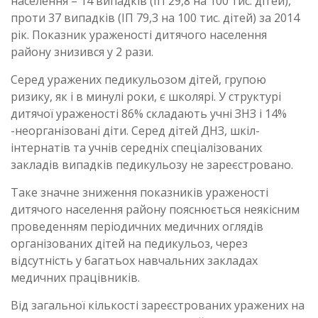
населення – 14 випадків (ІП 29,8 на 100 тис. дітей),
проти 37 випадків (ІП 79,3 на 100 тис. дітей) за 2014
рік. Показник ураженості дитячого населення
району знизився у 2 рази.
Серед уражених педикульозом дітей, групою
ризику, як і в минулі роки, є школярі. У структурі
дитячої ураженості 86% складають учні ЗНЗ і 14%
-неорганізовані діти. Серед дітей ДНЗ, шкіл-
інтернатів та учнів середніх спеціалізованих
закладів випадків педикульозу не зареєстровано.
Таке значне зниження показників ураженості
дитячого населення району пояснюється неякісним
проведенням періодичних медичних оглядів
організованих дітей на педикульоз, через
відсутність у багатьох навчальних закладах
медичних працівників.
Від загальної кількості зареєстрованих уражених на