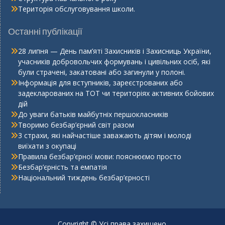
Територія обслуговування школи.
Останні публікації
28 липня — День пам’яті Захисників і Захисниць України,
учасників добровольчих формувань і цивільних осіб, які
були страчені, закатовані або загинули у полоні.
Інформація для вступників, зареєстрованих або
задекларованих на ТОТ чи територіях активних бойових
дій
До уваги батьків майбутніх першокласників
Творимо безбар’єрний світ разом
3 страхи, які найчастіше заважають дітям і молоді
виїхати з окупаці
Правила безбар’єрної мови: пояснюємо просто
Безбар’єрність та емпатія
Національний тиждень безбар’єрності
Copyright © Усі права захищено.