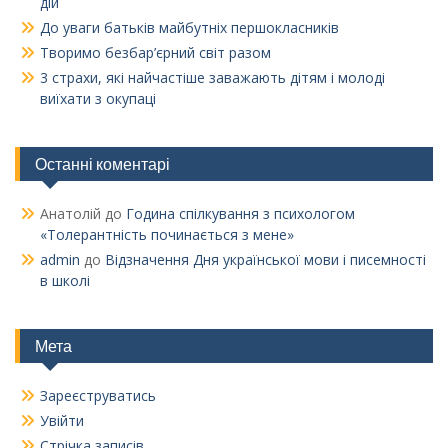
дій
До уваги батьків майбутніх першокласників
Творимо безбар’єрний світ разом
3 страхи, які найчастіше заважають дітям і молоді
виїхати з окупаці
Останні коментарі
Анатолій
до
Година спілкування з психологом
«Толерантність починається з мене»
admin
до
Відзначення Дня української мови і писемності
в школі
Мета
Зареєструватись
Увійти
Стрічка записів