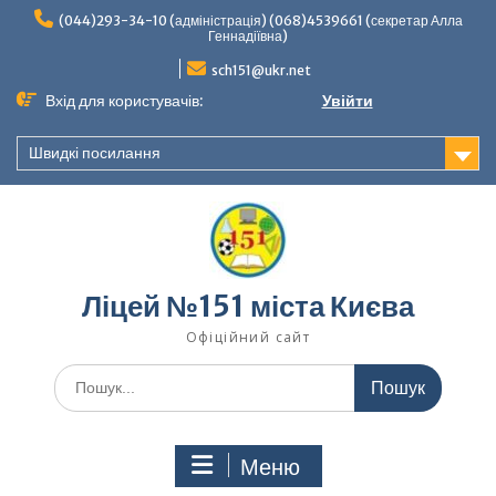
Перейти
(044)293-34-10 (адміністрація) (068)4539661 (секретар Алла
до
Геннадіївна)
вмісту
sch151@ukr.net
Вхід для користувачів:
Увійти
Швидкі посилання
Ліцей №151 міста Києва
Офіційний сайт
Шукати:
Меню