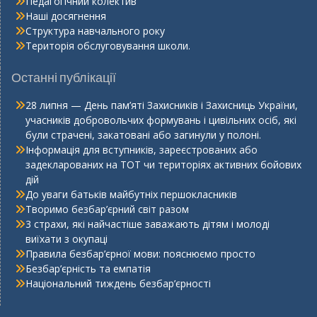
Педагогічний колектив
Наші досягнення
Структура навчального року
Територія обслуговування школи.
Останні публікації
28 липня — День пам’яті Захисників і Захисниць України,
учасників добровольчих формувань і цивільних осіб, які
були страчені, закатовані або загинули у полоні.
Інформація для вступників, зареєстрованих або
задекларованих на ТОТ чи територіях активних бойових
дій
До уваги батьків майбутніх першокласників
Творимо безбар’єрний світ разом
3 страхи, які найчастіше заважають дітям і молоді
виїхати з окупаці
Правила безбар’єрної мови: пояснюємо просто
Безбар’єрність та емпатія
Національний тиждень безбар’єрності