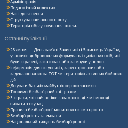
Адміністрація
Педагогічний колектив
Наші досягнення
Структура навчального року
Територія обслуговування школи.
Останні публікації
28 липня — День пам’яті Захисників і Захисниць України,
учасників добровольчих формувань і цивільних осіб, які
були страчені, закатовані або загинули у полоні.
Інформація для вступників, зареєстрованих або
задекларованих на ТОТ чи територіях активних бойових
дій
До уваги батьків майбутніх першокласників
Творимо безбар’єрний світ разом
3 страхи, які найчастіше заважають дітям і молоді
виїхати з окупаці
Правила безбар’єрної мови: пояснюємо просто
Безбар’єрність та емпатія
Національний тиждень безбар’єрності