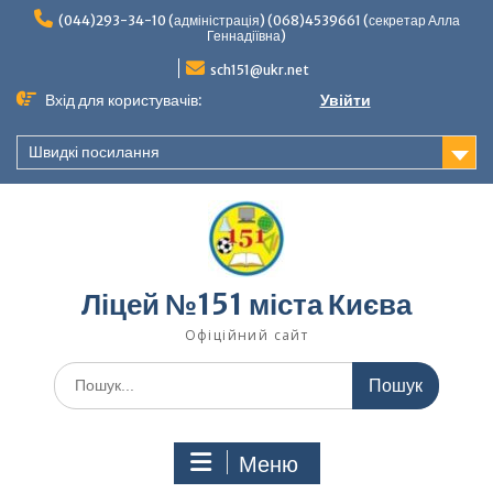
Перейти
(044)293-34-10 (адміністрація) (068)4539661 (секретар Алла
до
Геннадіївна)
вмісту
sch151@ukr.net
Вхід для користувачів:
Увійти
Швидкі посилання
Ліцей №151 міста Києва
Офіційний сайт
Шукати:
Меню