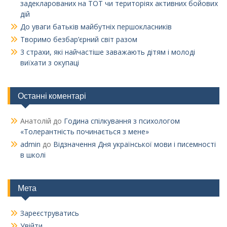
задекларованих на ТОТ чи територіях активних бойових
дій
До уваги батьків майбутніх першокласників
Творимо безбар’єрний світ разом
3 страхи, які найчастіше заважають дітям і молоді
виїхати з окупаці
Останні коментарі
Анатолій
до
Година спілкування з психологом
«Толерантність починається з мене»
admin
до
Відзначення Дня української мови і писемності
в школі
Мета
Зареєструватись
Увійти