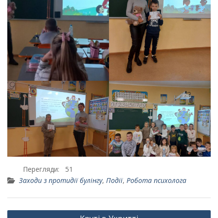
Перегляди:
51
Заходи з протидії булінгу
,
Події
,
Робота психолога
Навігація