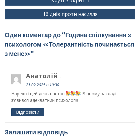
Круті в Укритті
записів
16 днів проти насилля
Один коментар до “Година спілкування з
психологом «Толерантність починається
з мене»”
Анатолій
:
21.02.2025 о 10:30
Нарешті цей день настав
В цьому закладі
зʼявився адекватний психолог!!!
Відповісти
Залишити відповідь