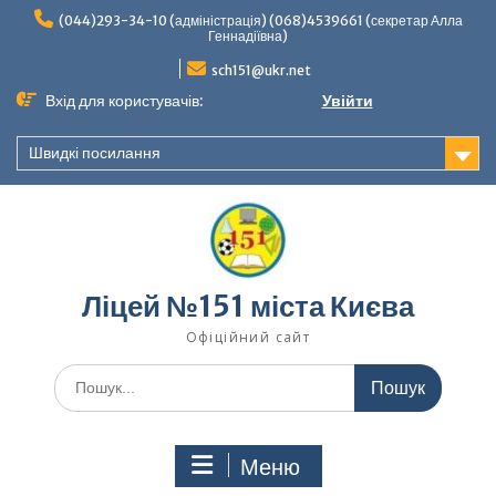
Перейти
(044)293-34-10 (адміністрація) (068)4539661 (секретар Алла
до
Геннадіївна)
вмісту
sch151@ukr.net
Вхід для користувачів:
Увійти
Швидкі посилання
Ліцей №151 міста Києва
Офіційний сайт
Шукати:
Меню