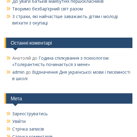
До уваги батьків майбутніх першокласників
Творимо безбар’єрний світ разом
3 страхи, які найчастіше заважають дітям і молоді
виїхати з окупаці
Останні коментарі
Анатолій
до
Година спілкування з психологом
«Толерантність починається з мене»
admin
до
Відзначення Дня української мови і писемності
в школі
Мета
Зареєструватись
Увійти
Стрічка записів
Стрічка коментарів