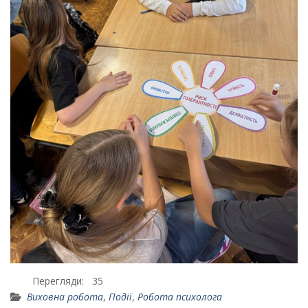
Перегляди:
35
Виховна робота
,
Події
,
Робота психолога