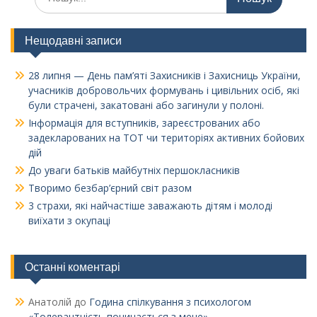
Нещодавні записи
28 липня — День пам’яті Захисників і Захисниць України,
учасників добровольчих формувань і цивільних осіб, які
були страчені, закатовані або загинули у полоні.
Інформація для вступників, зареєстрованих або
задекларованих на ТОТ чи територіях активних бойових
дій
До уваги батьків майбутніх першокласників
Творимо безбар’єрний світ разом
3 страхи, які найчастіше заважають дітям і молоді
виїхати з окупаці
Останні коментарі
Анатолій
до
Година спілкування з психологом
«Толерантність починається з мене»