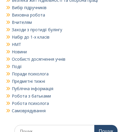
Безпека життєдіяльності та охорона праці
Вибір підручників
Виховна робота
Вчителям
Заходи з протидії булінгу
Набір до 1-х класів
НМТ
Новини
Особисті досягнення учнів
Події
Поради психолога
Предметні тижні
Публічна інформація
Робота з батьками
Робота психолога
Самоврядування
Шукати: