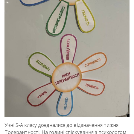
Учні 5-А класу доєдналися до відзначення тижня
Толерантності. На годині спілкування з психологом