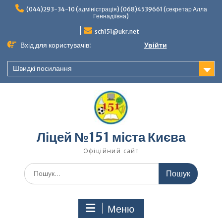
Перейти
(044)293-34-10 (адміністрація) (068)4539661 (секретар Алла
до
Геннадіївна)
вмісту
sch151@ukr.net
Вхід для користувачів:
Увійти
Швидкі посилання
Ліцей №151 міста Києва
Офіційний сайт
Шукати:
Меню