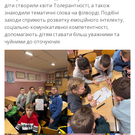
діти створили квіти Толерантності, а також
знаходили тематичні слова на філворді. Подібні
заходи сприяють розвитку емоційного інтелекту,
соціально-комунікативної компетентності,
допомагають дітям ставати більш уважними та
чуйними до оточуючих