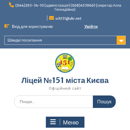
Перейти
(044)293-34-10 (адміністрація) (068)4539661 (секретар Алла
до
Геннадіївна)
вмісту
sch151@ukr.net
Вхід для користувачів:
Увійти
Швидкі посилання
Ліцей №151 міста Києва
Офіційний сайт
Шукати:
Меню