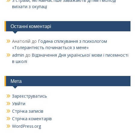
3 страхи, які найчастіше заважають дітям і молоді
виїхати з окупаці
Останні коментарі
Анатолій
до
Година спілкування з психологом
«Толерантність починається з мене»
admin
до
Відзначення Дня української мови і писемності
в школі
Мета
Зареєструватись
Увійти
Стрічка записів
Стрічка коментарів
WordPress.org