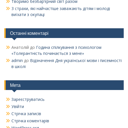
Творимо безбар’єрний світ разом
3 страхи, які найчастіше заважають дітям і молоді
виїхати з окупаці
Останні коментарі
Анатолій
до
Година спілкування з психологом
«Толерантність починається з мене»
admin
до
Відзначення Дня української мови і писемності
в школі
Мета
Зареєструватись
Увійти
Стрічка записів
Стрічка коментарів
WordPress.org