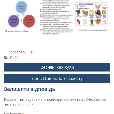
Перегляди:
13
Події
Навігація
Весняні канікули
записів
День Цивільного захисту
Залишити відповідь
Ваша e-mail адреса не оприлюднюватиметься.
Обов’язкові
поля позначені
*
Коментар
*