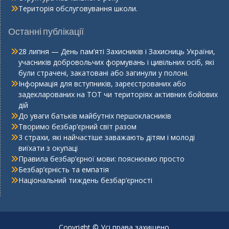
Територія обслуговування школи.
Останні публікації
28 липня — День пам’яті Захисників і Захисниць України,
учасників добровольчих формувань і цивільних осіб, які
були страчені, закатовані або загинули у полоні.
Інформація для вступників, зареєстрованих або
задекларованих на ТОТ чи територіях активних бойових
дій
До уваги батьків майбутніх першокласників
Творимо безбар’єрний світ разом
3 страхи, які найчастіше заважають дітям і молоді
виїхати з окупаці
Правила безбар’єрної мови: пояснюємо просто
Безбар’єрність та емпатія
Національний тиждень безбар’єрності
Copyright © Усі права захищено.