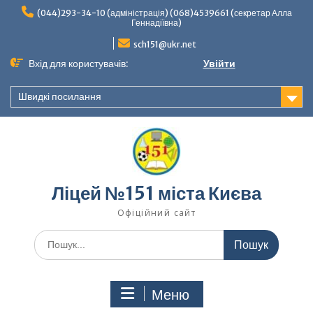
Перейти
(044)293-34-10 (адміністрація) (068)4539661 (секретар Алла
до
Геннадіївна)
вмісту
sch151@ukr.net
Вхід для користувачів:
Увійти
Швидкі посилання
Ліцей №151 міста Києва
Офіційний сайт
Шукати:
Меню